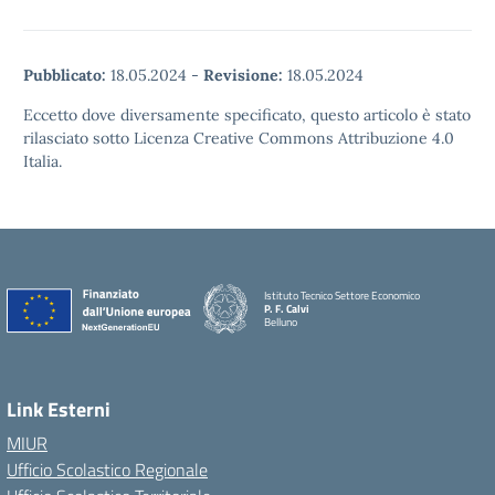
Pubblicato:
18.05.2024
-
Revisione:
18.05.2024
Eccetto dove diversamente specificato, questo articolo è stato
rilasciato sotto Licenza Creative Commons Attribuzione 4.0
Italia.
Istituto Tecnico Settore Economico
P. F. Calvi
Belluno
Link Esterni
MIUR
Ufficio Scolastico Regionale