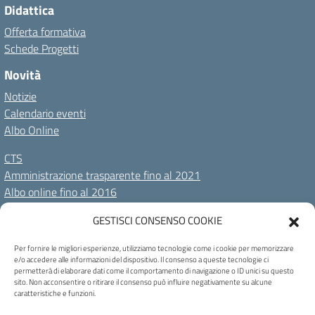
Didattica
Offerta formativa
Schede Progetti
Novità
Notizie
Calendario eventi
Albo Online
CTS
Amministrazione trasparente fino al 2021
Albo online fino al 2016
GESTISCI CONSENSO COOKIE
Amministrazione Trasparente
Albo Online
Privacy Policy
Dichiarazione di accessibilità
Cookie Policy
Note legali
Per fornire le migliori esperienze, utilizziamo tecnologie come i cookie per memorizzare
e/o accedere alle informazioni del dispositivo. Il consenso a queste tecnologie ci
permetterà di elaborare dati come il comportamento di navigazione o ID unici su questo
Seguici su:
sito. Non acconsentire o ritirare il consenso può influire negativamente su alcune
caratteristiche e funzioni.