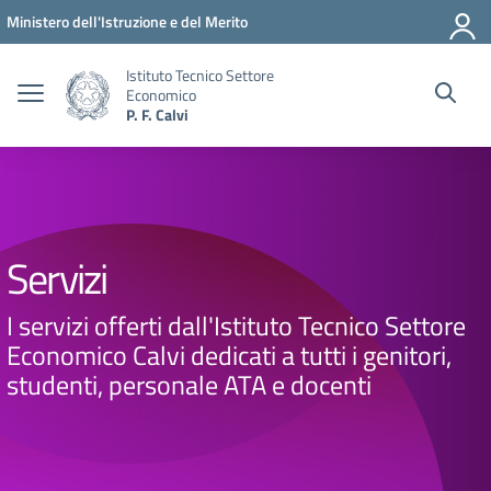
Vai ai contenuti
Vai al menu di navigazione
Vai al footer
Ministero dell'Istruzione e del Merito
Istituto Tecnico Settore
Economico
P. F. Calvi
Servizi
I servizi offerti dall'Istituto Tecnico Settore
Economico Calvi dedicati a tutti i genitori,
studenti, personale ATA e docenti