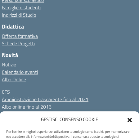
Personale scolastico
Famiglie e studenti
Indirizzi di Studio
Didattica
Offerta formativa
Schede Progetti
Novità
Notizie
Calendario eventi
Albo Online
CTS
Amministrazione trasparente fino al 2021
Albo online fino al 2016
GESTISCI CONSENSO COOKIE
Amministrazione Trasparente
Albo Online
Privacy Policy
Dichiarazione di accessibilità
Cookie Policy
Note legali
Per fornire le migliori esperienze, utilizziamo tecnologie come i cookie per memorizzare
e/o accedere alle informazioni del dispositivo. Il consenso a queste tecnologie ci