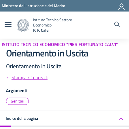
Vai ai contenuti
Vai al menu di navigazione
Vai al footer
Ministero dell'Istruzione e del Merito
Istituto Tecnico Settore
Economico
P. F. Calvi
ISTITUTO TECNICO ECONOMICO “PIER FORTUNATO CALVI”
Orientamento in Uscita
Orientamento in Uscita
Stampa / Condividi
Argomenti
Genitori
Indice della pagina