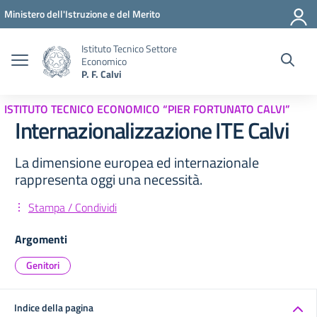
Vai ai contenuti
Vai al menu di navigazione
Vai al footer
Ministero dell'Istruzione e del Merito
Istituto Tecnico Settore
Economico
P. F. Calvi
ISTITUTO TECNICO ECONOMICO “PIER FORTUNATO CALVI”
Internazionalizzazione ITE Calvi
La dimensione europea ed internazionale
rappresenta oggi una necessità.
Stampa / Condividi
Argomenti
Genitori
Indice della pagina