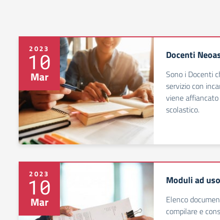
2023
Docenti Neoa
10
Sono i Docenti c
Mar
servizio con inc
viene affiancato
scolastico.
2023
Moduli ad uso
10
Elenco documenti
Mar
compilare e cons