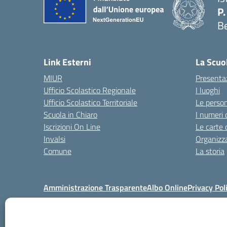
P.
B
Link Esterni
La Scuo
MIUR
Presenta
Ufficio Scolastico Regionale
I luoghi
Ufficio Scolastico Territoriale
Le perso
Scuola in Chiaro
I numeri 
Iscrizioni On Line
Le carte 
Invalsi
Organizz
Comune
La storia
Amministrazione Trasparente
Albo Online
Privacy Pol