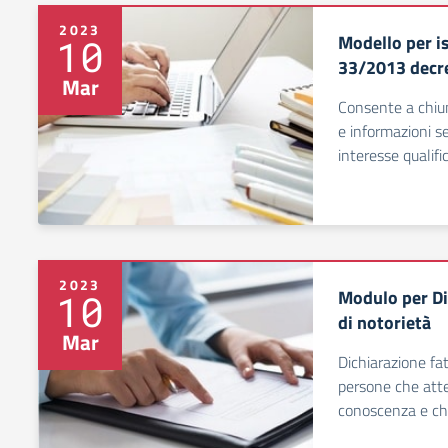
2023
Modello per is
10
33/2013 decre
Mar
Consente a chiun
e informazioni s
interesse qualifi
2023
Modulo per Di
10
di notorietà
Mar
Dichiarazione fa
persone che atte
conoscenza e ch