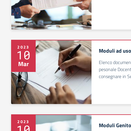
2023
Moduli ad uso
10
Elenco documenti
Mar
pesonale Docente
consegnare in Se
2023
Moduli Genito
10