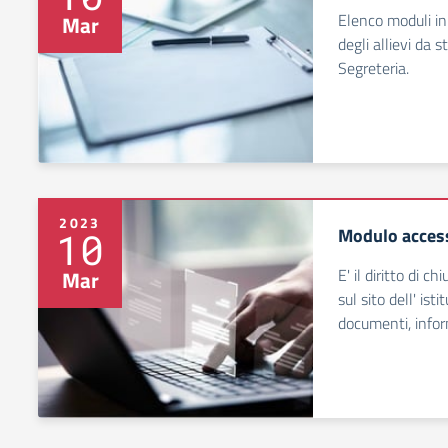
Elenco moduli in
Mar
degli allievi da
Segreteria.
2023
Modulo access
10
E' il diritto di c
Mar
sul sito dell' ist
documenti, infor