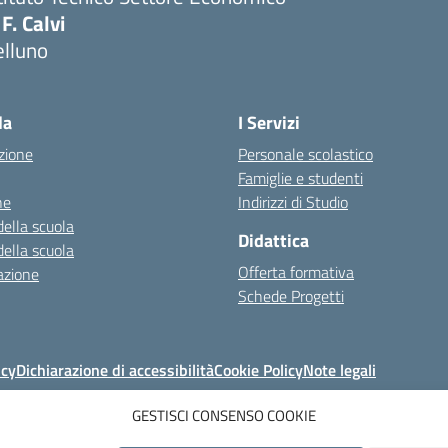
 F. Calvi
elluno
la
I Servizi
zione
Personale scolastico
Famiglie e studenti
ne
Indirizzi di Studio
della scuola
Didattica
della scuola
Offerta formativa
azione
Schede Progetti
icy
Dichiarazione di accessibilità
Cookie Policy
Note legali
GESTISCI CONSENSO COOKIE