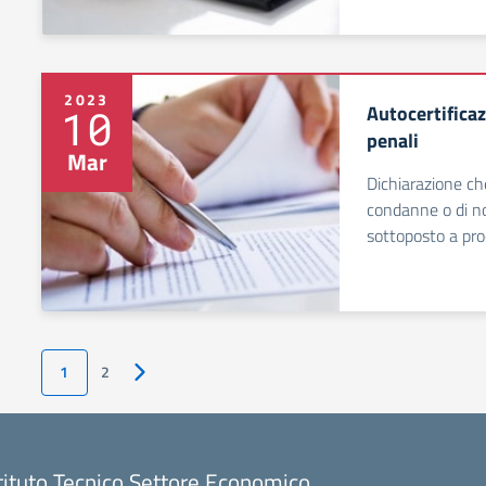
2023
Autocertifica
10
penali
Mar
Dichiarazione ch
condanne o di n
sottoposto a pro
1
2
Pagina successiva
tituto Tecnico Settore Economico