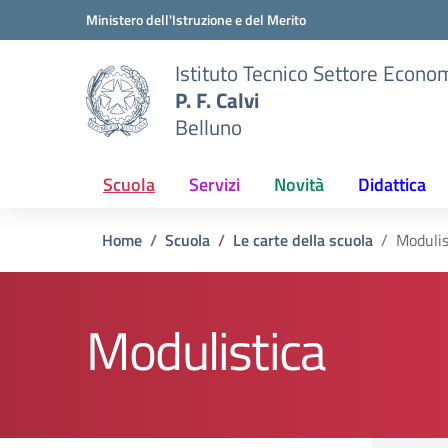
Vai ai contenuti
Vai al menu di navigazione
Vai al footer
Ministero dell'Istruzione e del Merito
Istituto Tecnico Settore Econo
P. F. Calvi
Belluno
Scuola
Servizi
Novità
Didattica
Home
Scuola
Le carte della scuola
Modulis
Modulistica