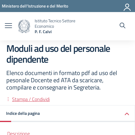
Vai ai contenuti
Vai al menu di navigazione
Vai al footer
Ministero dell'Istruzione e del Merito
Istituto Tecnico Settore
Economico
P. F. Calvi
Moduli ad uso del personale
dipendente
Elenco documenti in formato pdf ad uso del
pesonale Docente ed ATA da scaricare,
compilare e consegnare in Segreteria.
Stampa / Condividi
Indice della pagina
Descrizione