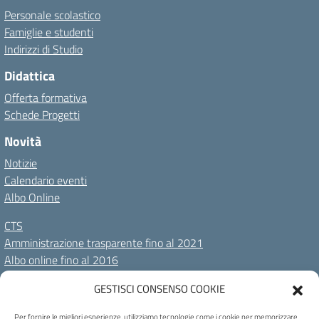
Personale scolastico
Famiglie e studenti
Indirizzi di Studio
Didattica
Offerta formativa
Schede Progetti
Novità
Notizie
Calendario eventi
Albo Online
CTS
Amministrazione trasparente fino al 2021
Albo online fino al 2016
GESTISCI CONSENSO COOKIE
Amministrazione Trasparente
Albo Online
Privacy Policy
Dichiarazione di accessibilità
Cookie Policy
Note legali
Per fornire le migliori esperienze, utilizziamo tecnologie come i cookie per memorizzare