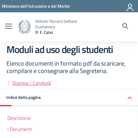
Vai ai contenuti
Vai al menu di navigazione
Vai al footer
Ministero dell'Istruzione e del Merito
Istituto Tecnico Settore
Economico
P. F. Calvi
Moduli ad uso degli studenti
Elenco documenti in formato pdf da scaricare,
compilare e consegnare alla Segreteria.
Stampa / Condividi
Indice della pagina
Descrizione
I Documenti