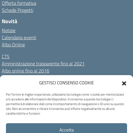
Offerta formativa
Schede Progetti
Novità
Notizie
Calendario eventi
Albo Online
CTS
Amministrazione trasparente fino al 2021
Albo online fino al 2016
GESTISCI CONSENSO COOKIE
Amministrazione Trasparente
Albo Online
Privacy Policy
Dichiarazione di accessibilità
Cookie Policy
Note legali
Per fornire le migliori esperienze, utilizziamo tecnologie come i cookie per memorizzare
e/o accedere alle informazioni del dispositivo. Il consenso a queste tecnologie ci
permetterà di elaborare dati come il comportamento di navigazione o ID unici su questo
Seguici su:
sito. Non acconsentire o ritirare il consenso può influire negativamente su alcune
caratteristiche e funzioni.
C.F. 80004230258 - Codice univoco ufficio: UF46DH - Via C. Marchesi, 73 -
Accetta
32100 Belluno - Tel 0437 944047 - blis01300n@pec.istruzione.it -