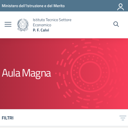
Vai ai contenuti
Vai al menu di navigazione
Vai al footer
Ministero dell'Istruzione e del Merito
Istituto Tecnico Settore
Economico
P. F. Calvi
Aula Magna
FILTRI