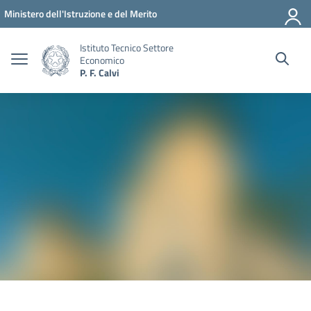
Vai ai contenuti
Vai al menu di navigazione
Vai al footer
Ministero dell'Istruzione e del Merito
Istituto Tecnico Settore
Economico
P. F. Calvi