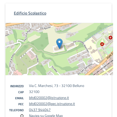
Edificio Scolastico
Via C. Marchesi, 73 - 32100 Belluno
INDIRIZZO
32100
CAP
bltd020002@istruzione.it
EMAIL
bltd020002@pec.istruzione.it
PEC
0437 944047
TELEFONO
Naviga su Google Map