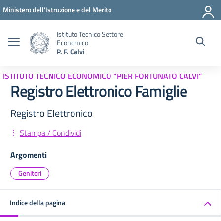
Vai ai contenuti
Vai al menu di navigazione
Vai al footer
Ministero dell'Istruzione e del Merito
Istituto Tecnico Settore
Economico
P. F. Calvi
ISTITUTO TECNICO ECONOMICO “PIER FORTUNATO CALVI”
Registro Elettronico Famiglie
Registro Elettronico
Stampa / Condividi
Argomenti
Genitori
Indice della pagina