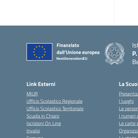
Is
P.
B
Link Esterni
La Scuo
MIUR
Presenta
Ufficio Scolastico Regionale
I luoghi
Ufficio Scolastico Territoriale
Le perso
Scuola in Chiaro
I numeri 
Iscrizioni On Line
Le carte 
Invalsi
Organizz