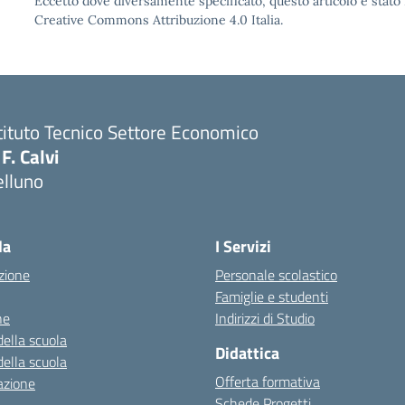
Eccetto dove diversamente specificato, questo articolo è stato 
Creative Commons Attribuzione 4.0 Italia.
tituto Tecnico Settore Economico
 F. Calvi
elluno
la
I Servizi
zione
Personale scolastico
Famiglie e studenti
ne
Indirizzi di Studio
della scuola
Didattica
della scuola
Offerta formativa
azione
Schede Progetti