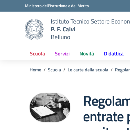
Vai ai contenuti
Vai al menu di navigazione
Vai al footer
Ministero dell'Istruzione e del Merito
Istituto Tecnico Settore Econo
P. F. Calvi
Belluno
Scuola
Servizi
Novità
Didattica
Home
Scuola
Le carte della scuola
Regola
Regolame
entrate 