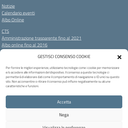
Notizie
Calendario eventi
Albo Online
CTS
Amministrazione trasparente fino al 2021
Albo online fino al 2016
GESTISCI CONSENSO COOKIE
Amministrazione Trasparente
Albo Online
Privacy Policy
Dichiarazione di accessibilità
Cookie Policy
Note legali
Per fornire le migliori esperienze, utilizziamo tecnologie come i cookie per memorizzare
e/o accedere alle informazioni del dispositivo. Il consenso a queste tecnologie ci
permetterà di elaborare dati come il comportamento di navigazione o ID unici su questo
Seguici su:
sito. Non acconsentire o ritirare il consenso può influire negativamente su alcune
caratteristiche e funzioni.
C.F. 80004230258 - Codice univoco ufficio: UF46DH - Via C. Marchesi, 73 -
Accetta
32100 Belluno - Tel 0437 944047 - blis01300n@pec.istruzione.it -
blis01300n@istruzione.it
Nega
Concept & Design by Designers Italia
Visualizza le preferenze