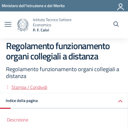
Vai ai contenuti
Vai al menu di navigazione
Vai al footer
Ministero dell'Istruzione e del Merito
Istituto Tecnico Settore
Economico
P. F. Calvi
Regolamento funzionamento
organi collegiali a distanza
Regolamento funzionamento organi collegiali a
distanza
Stampa / Condividi
Indice della pagina
Descrizione