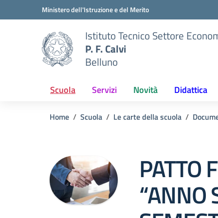
Vai ai contenuti
Vai al menu di navigazione
Vai al footer
Ministero dell'Istruzione e del Merito
Istituto Tecnico Settore Econo
P. F. Calvi
Belluno
Scuola
Servizi
Novità
Didattica
Home
Scuola
Le carte della scuola
Docume
PATTO 
“ANNO 