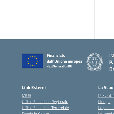
Is
P.
B
Link Esterni
La Scuo
MIUR
Presenta
Ufficio Scolastico Regionale
I luoghi
Ufficio Scolastico Territoriale
Le perso
Scuola in Chiaro
I numeri 