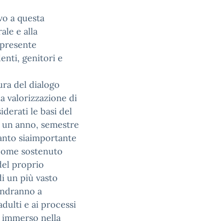
evo a questa
le e alla
 presente
enti, genitori e
ura del dialogo
la valorizzazione di
derati le basi del
r un anno, semestre
anto siaimportante
 come sostenuto
del proprio
di un più vasto
andranno a
dulti e ai processi
à immerso nella