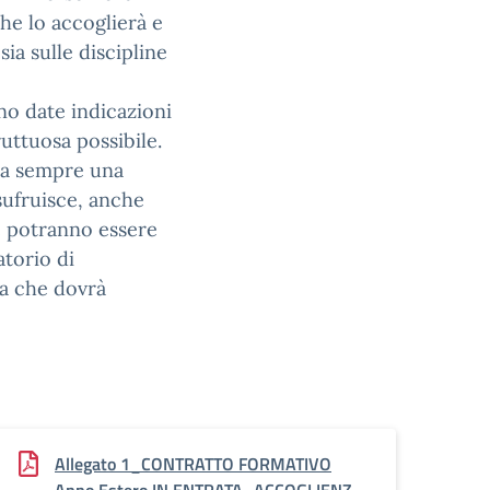
che lo accoglierà e
ia sulle discipline
no date indicazioni
ruttuosa possibile.
ia sempre una
sufruisce, anche
e potranno essere
atorio di
ca che dovrà
Allegato 1_CONTRATTO FORMATIVO