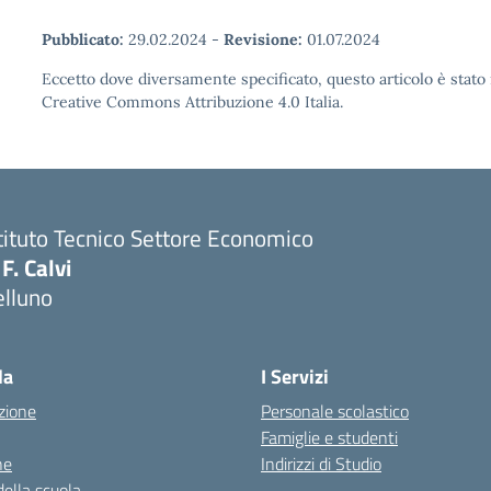
Pubblicato:
29.02.2024
-
Revisione:
01.07.2024
Eccetto dove diversamente specificato, questo articolo è stato 
Creative Commons Attribuzione 4.0 Italia.
tituto Tecnico Settore Economico
 F. Calvi
elluno
la
I Servizi
zione
Personale scolastico
Famiglie e studenti
ne
Indirizzi di Studio
della scuola