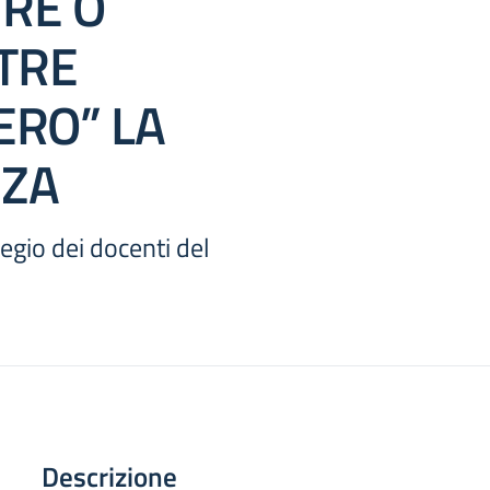
RE O
TRE
ERO” LA
ZA
legio dei docenti del
Descrizione