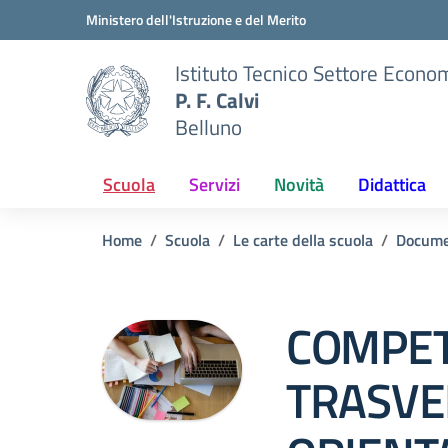
Vai ai contenuti
Vai al menu di navigazione
Vai al footer
Ministero dell'Istruzione e del Merito
Istituto Tecnico Settore Econo
P. F. Calvi
Belluno
Scuola
Servizi
Novità
Didattica
Home
Scuola
Le carte della scuola
Docume
COMPE
TRASVER