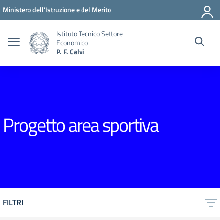
Vai ai contenuti
Vai al menu di navigazione
Vai al footer
Ministero dell'Istruzione e del Merito
Istituto Tecnico Settore
Economico
P. F. Calvi
Progetto area sportiva
FILTRI