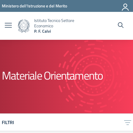
Vai ai contenuti
Vai al menu di navigazione
Vai al footer
Ministero dell'Istruzione e del Merito
Istituto Tecnico Settore
Economico
P. F. Calvi
Materiale Orientamento
FILTRI