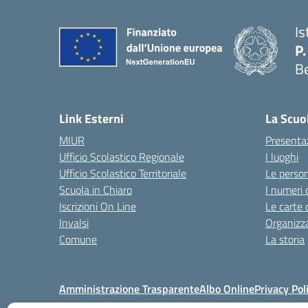
Is
P.
B
Link Esterni
La Scuo
MIUR
Presenta
Ufficio Scolastico Regionale
I luoghi
Ufficio Scolastico Territoriale
Le perso
Scuola in Chiaro
I numeri 
Iscrizioni On Line
Le carte 
Invalsi
Organizz
Comune
La storia
Amministrazione Trasparente
Albo Online
Privacy Pol