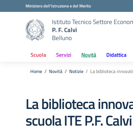
Vai ai contenuti
Vai al menu di navigazione
Vai al footer
Ministero dell'Istruzione e del Merito
Istituto Tecnico Settore Econo
P. F. Calvi
Belluno
Scuola
Servizi
Novità
Didattica
Home
Novità
Notizie
La biblioteca innovati
La biblioteca innova
scuola ITE P.F. Calv