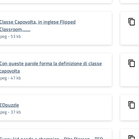
Classe Capovolta, in inglese Flipped
Classroom,......
jpeg - 53 kb
Con queste parole forma la definizione di classe
capovolta
jpeg - 47 kb
EDpuzzle
jpeg - 37 kb