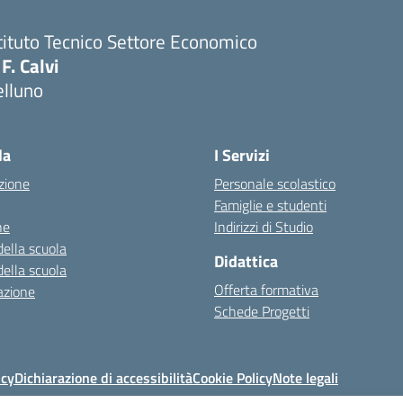
tituto Tecnico Settore Economico
 F. Calvi
elluno
la
I Servizi
zione
Personale scolastico
Famiglie e studenti
ne
Indirizzi di Studio
della scuola
Didattica
della scuola
Offerta formativa
azione
Schede Progetti
icy
Dichiarazione di accessibilità
Cookie Policy
Note legali