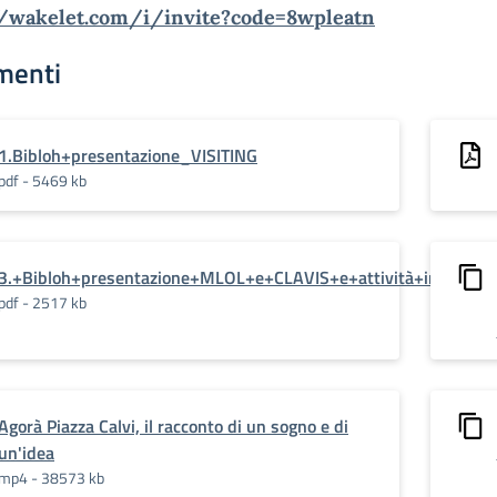
//wakelet.com/i/invite?
code=8wpleatn
menti
1.Bibloh+presentazione_VISITING
pdf - 5469 kb
3.+Bibloh+presentazione+MLOL+e+CLAVIS+e+attività+in+Biblo
pdf - 2517 kb
Agorà Piazza Calvi, il racconto di un sogno e di
un'idea
mp4 - 38573 kb