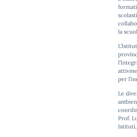
formati
scolast
collabo
la scuo
L’Istit
provinc
l’Integ
attivme
per l’i
Le diver
ambien
coordin
Prof. Lu
Istitut