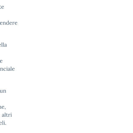
te
 rendere
lla
 e
inciale
 un
ne,
 altri
li.