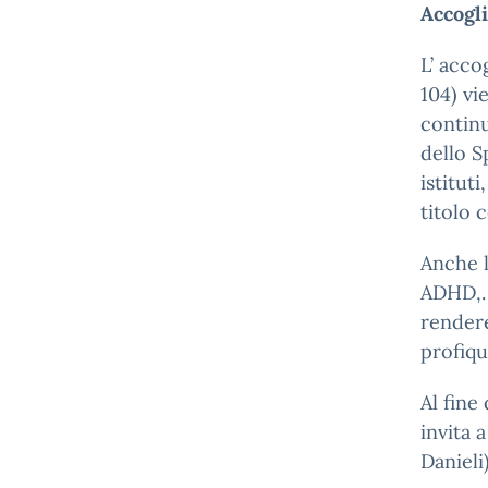
Accogli
L’ acco
104) vi
continu
dello S
istituti
titolo 
Anche l
ADHD,…
rendere
profiqu
Al fine
invita 
Danieli)