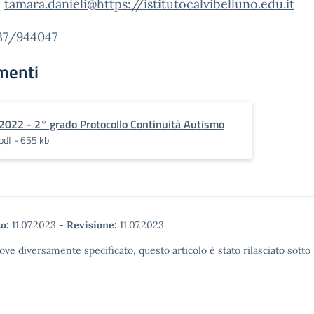
i
tamara.danieli@https://istitutocalvibelluno.edu.it
437/944047
menti
2022 - 2° grado Protocollo Continuità Autismo
pdf - 655 kb
o:
11.07.2023
-
Revisione:
11.07.2023
ove diversamente specificato, questo articolo è stato rilasciato sott