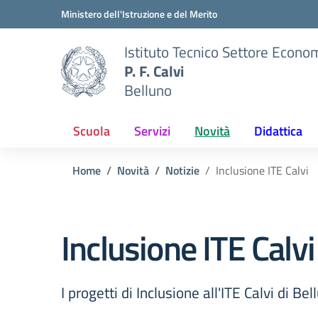
Vai ai contenuti
Vai al menu di navigazione
Vai al footer
Ministero dell'Istruzione e del Merito
Istituto Tecnico Settore Econo
P. F. Calvi
Belluno
Scuola
Servizi
Novità
Didattica
Home
Novità
Notizie
Inclusione ITE Calvi
Inclusione ITE Calvi
I progetti di Inclusione all'ITE Calvi di Bel