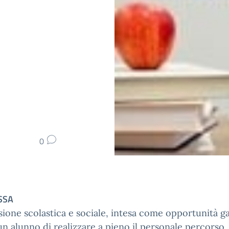
0
SSA
usione scolastica e sociale, intesa come opportunità g
un alunno di realizzare a pieno il personale percorso