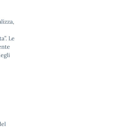
lizza,
a”. Le
ente
egli
del