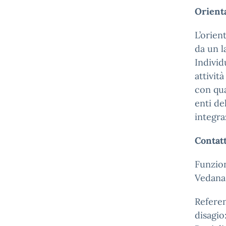
Orient
L’orien
da un l
Individ
attivit
con qua
enti de
integra
Contatt
Funzion
Vedan
Referen
disagio