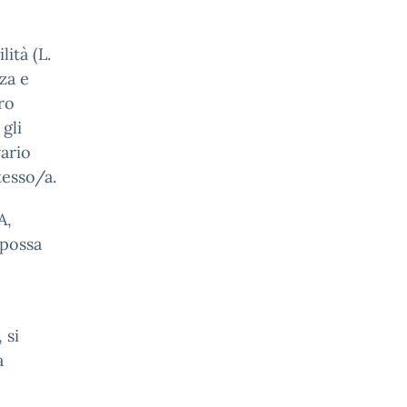
lità (L.
za e
ro
gli
vario
tesso/a.
A,
 possa
 si
a