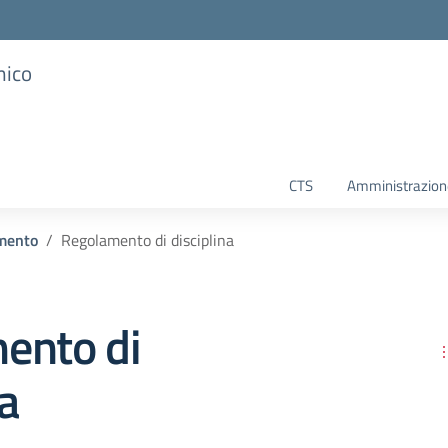
mico
CTS
Amministrazione
mento
Regolamento di disciplina
ento di
na