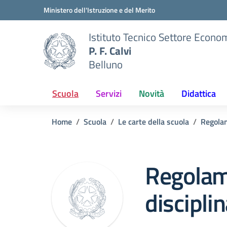
Vai ai contenuti
Vai al menu di navigazione
Vai al footer
Ministero dell'Istruzione e del Merito
Istituto Tecnico Settore Econo
P. F. Calvi
Belluno
Scuola
Servizi
Novità
Didattica
Home
Scuola
Le carte della scuola
Regola
Regolam
discipli