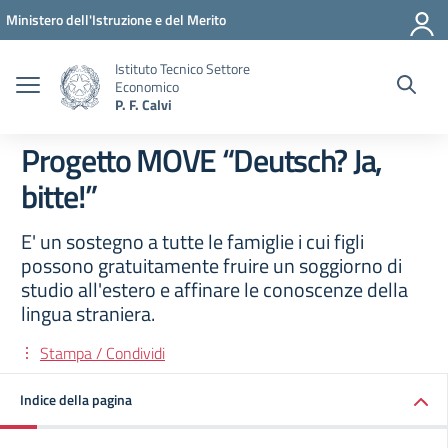
Vai ai contenuti
Vai al menu di navigazione
Vai al footer
Ministero dell'Istruzione e del Merito
Istituto Tecnico Settore
Economico
P. F. Calvi
Progetto MOVE “Deutsch? Ja,
bitte!”
E' un sostegno a tutte le famiglie i cui figli
possono gratuitamente fruire un soggiorno di
studio all'estero e affinare le conoscenze della
lingua straniera.
Stampa / Condividi
Indice della pagina