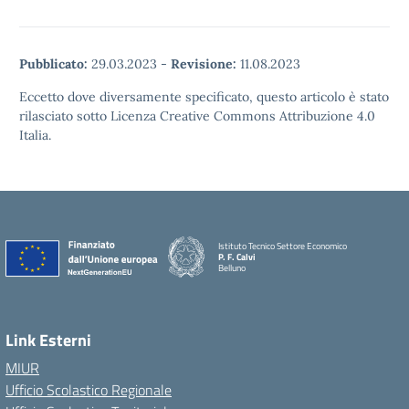
Pubblicato:
29.03.2023
-
Revisione:
11.08.2023
Eccetto dove diversamente specificato, questo articolo è stato
rilasciato sotto Licenza Creative Commons Attribuzione 4.0
Italia.
Istituto Tecnico Settore Economico
P. F. Calvi
Belluno
Link Esterni
MIUR
Ufficio Scolastico Regionale