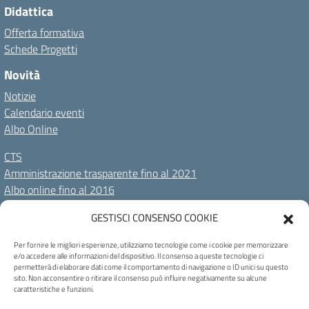
Didattica
Offerta formativa
Schede Progetti
Novità
Notizie
Calendario eventi
Albo Online
CTS
Amministrazione trasparente fino al 2021
Albo online fino al 2016
GESTISCI CONSENSO COOKIE
Amministrazione Trasparente
Albo Online
Privacy Policy
Dichiarazione di accessibilità
Cookie Policy
Note legali
Per fornire le migliori esperienze, utilizziamo tecnologie come i cookie per memorizzare
e/o accedere alle informazioni del dispositivo. Il consenso a queste tecnologie ci
permetterà di elaborare dati come il comportamento di navigazione o ID unici su questo
Seguici su:
sito. Non acconsentire o ritirare il consenso può influire negativamente su alcune
caratteristiche e funzioni.