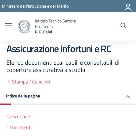
Vai ai contenuti
Vai al menu di navigazione
Vai al footer
Ministero dell'Istruzione e del Merito
Istituto Tecnico Settore
Economico
P. F. Calvi
Assicurazione infortuni e RC
Elenco documenti scaricabili e consultabili di
copertura assicurativa a scuola.
Stampa / Condividi
Indice della pagina
Descrizione
I Documenti