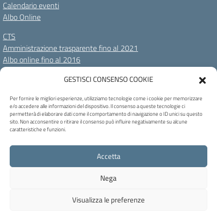
Calendario eventi
Albo Online
CTS
Amministrazione trasparente fino al 2021
Albo online fino al 2016
GESTISCI CONSENSO COOKIE
Amministrazione Trasparente
Albo Online
Privacy Policy
Dichiarazione di accessibilità
Cookie Policy
Note legali
Per fornire le migliori esperienze, utilizziamo tecnologie come i cookie per memorizzare
e/o accedere alle informazioni del dispositivo. Il consenso a queste tecnologie ci
permetterà di elaborare dati come il comportamento di navigazione o ID unici su questo
Seguici su:
sito. Non acconsentire o ritirare il consenso può influire negativamente su alcune
caratteristiche e funzioni.
C.F. 80004230258 - Codice univoco ufficio: UF46DH - Via C. Marchesi, 73 -
Accetta
32100 Belluno - Tel 0437 944047 - blis01300n@pec.istruzione.it -
blis01300n@istruzione.it
Nega
Concept & Design by Designers Italia
Visualizza le preferenze