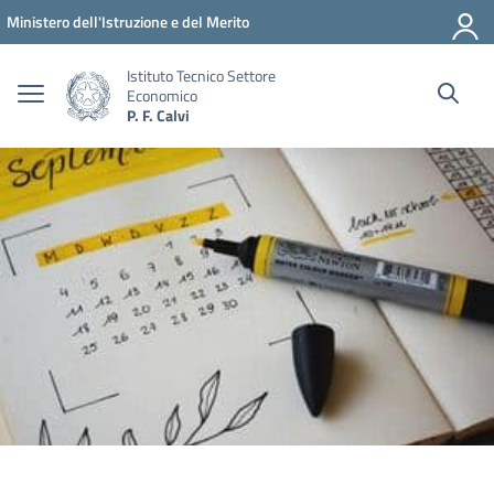
Vai ai contenuti
Vai al menu di navigazione
Vai al footer
Ministero dell'Istruzione e del Merito
Istituto Tecnico Settore
Economico
P. F. Calvi